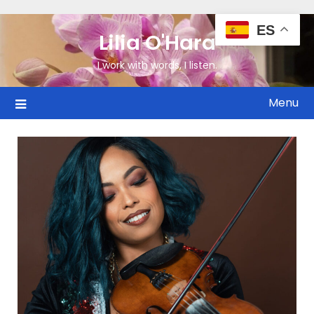
ES
Lilia O'Hara
I work with words, I listen.
Menu