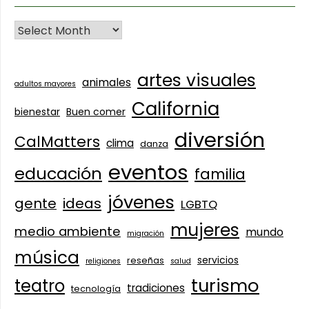
artes visuales
animales
adultos mayores
California
bienestar
Buen comer
diversión
CalMatters
clima
danza
eventos
educación
familia
jóvenes
gente
ideas
LGBTQ
mujeres
medio ambiente
mundo
migración
música
servicios
reseñas
religiones
salud
turismo
teatro
tradiciones
tecnología