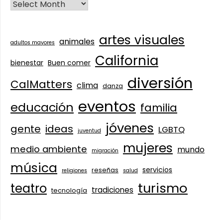
artes visuales
animales
adultos mayores
California
bienestar
Buen comer
diversión
CalMatters
clima
danza
eventos
educación
familia
jóvenes
gente
ideas
LGBTQ
juventud
mujeres
medio ambiente
mundo
migración
música
servicios
reseñas
religiones
salud
turismo
teatro
tradiciones
tecnología