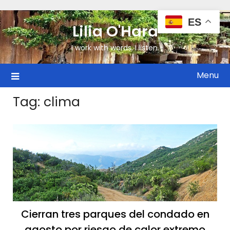
ES
Lilia O'Hara
I work with words, I listen.
Menu
Tag:
clima
Cierran tres parques del condado en
agosto por riesgo de calor extremo