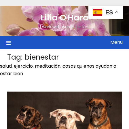
ES
Lilia O'Hara
I work with words, I listen.
Menu
Tag:
bienestar
salud, ejercicio, meditación, cosas qu enos ayudan a
estar bien