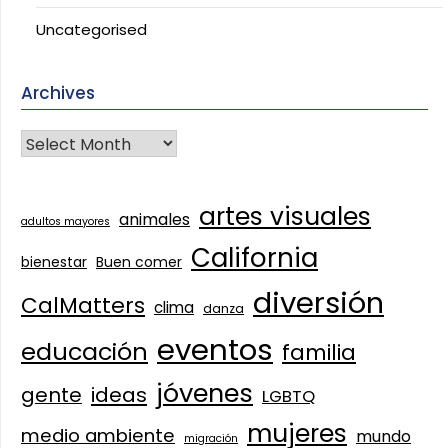
Uncategorised
Archives
artes visuales
animales
adultos mayores
California
bienestar
Buen comer
diversión
CalMatters
clima
danza
eventos
educación
familia
jóvenes
gente
ideas
LGBTQ
mujeres
medio ambiente
mundo
migración