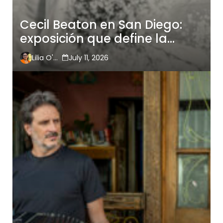
Cecil Beaton en San Diego:
exposición que define la
historia de la fotografía de
Lilia O'Hara
July 11, 2026
moda