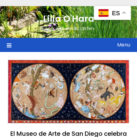
ES
Lilia O'Hara
I work with words, I listen.
Menu
El Museo de Arte de San Diego celebra