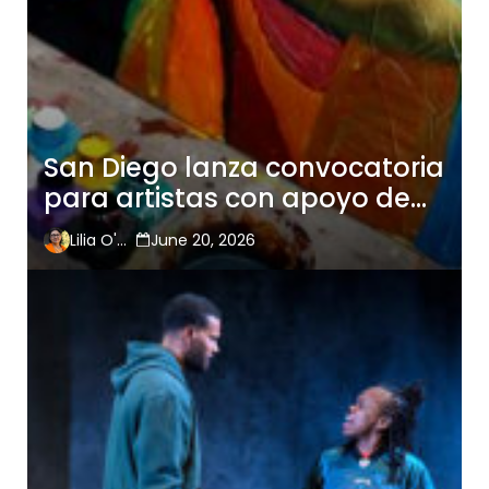
San Diego lanza convocatoria
para artistas con apoyo de
$5 mil
Lilia O'Hara
June 20, 2026