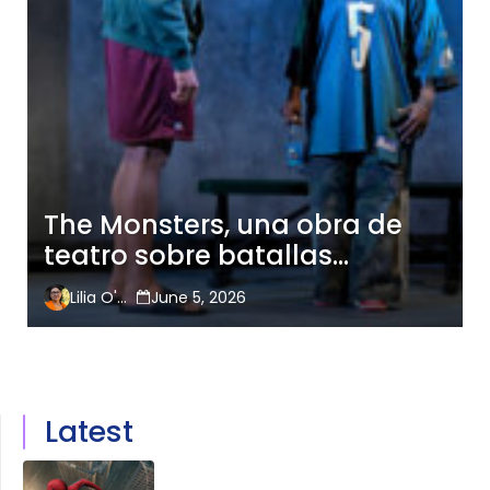
The Monsters, una obra de
teatro sobre batallas
internas y externas
Lilia O'Hara
June 5, 2026
Latest