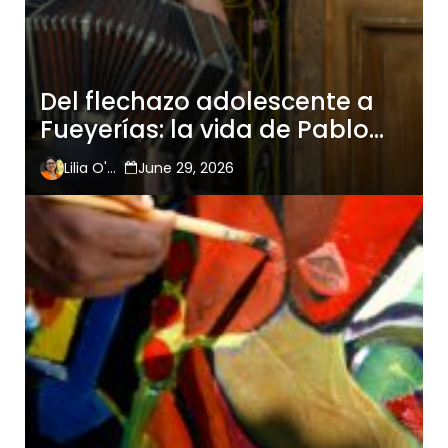
Del flechazo adolescente a
Fueyerías: la vida de Pablo
Jaurena entre bandoneones
Lilia O'Hara
June 29, 2026