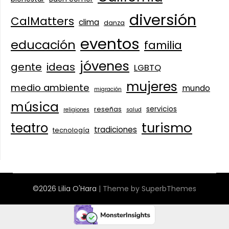
diversión
CalMatters
clima
danza
eventos
educación
familia
jóvenes
gente
ideas
LGBTQ
mujeres
medio ambiente
mundo
migración
música
servicios
reseñas
religiones
salud
turismo
teatro
tradiciones
tecnología
©2026 Lilia O'Hara
| Theme by
SuperbThemes