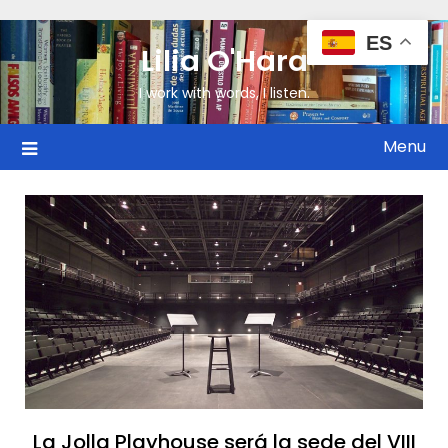
ES
Lilia O'Hara
I work with words, I listen.
Menu
La Jolla Playhouse será la sede del VIII