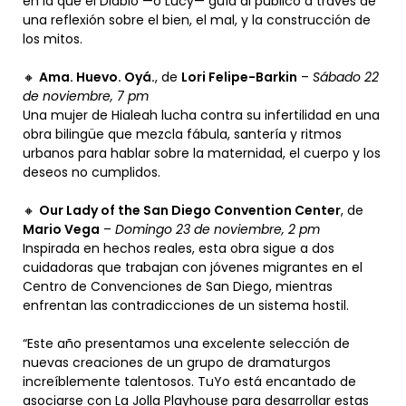
en la que el Diablo —o Lucy— guía al público a través de
una reflexión sobre el bien, el mal, y la construcción de
los mitos.
🔸
Ama. Huevo. Oyá.
, de
Lori Felipe-Barkin
–
Sábado 22
de noviembre, 7 pm
Una mujer de Hialeah lucha contra su infertilidad en una
obra bilingüe que mezcla fábula, santería y ritmos
urbanos para hablar sobre la maternidad, el cuerpo y los
deseos no cumplidos.
🔸
Our Lady of the San Diego Convention Center
, de
Mario Vega
–
Domingo 23 de noviembre, 2 pm
Inspirada en hechos reales, esta obra sigue a dos
cuidadoras que trabajan con jóvenes migrantes en el
Centro de Convenciones de San Diego, mientras
enfrentan las contradicciones de un sistema hostil.
“Este año presentamos una excelente selección de
nuevas creaciones de un grupo de dramaturgos
increíblemente talentosos. TuYo está encantado de
asociarse con La Jolla Playhouse para desarrollar estas