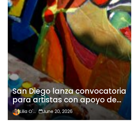
San Diego lanza convocatoria
para artistas con apoyo de
$5 mil
Lilia O'Hara
June 20, 2026