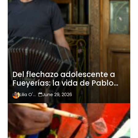
Del flechazo adolescente a
Fueyerías: la vida de Pablo
Jaurena entre bandoneones
Lilia O'Hara
June 29, 2026