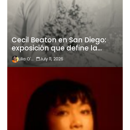
Cecil Beaton en San Diego:
exposición que define la
historia de la fotografía de
Lilia O'Hara
July 11, 2026
moda