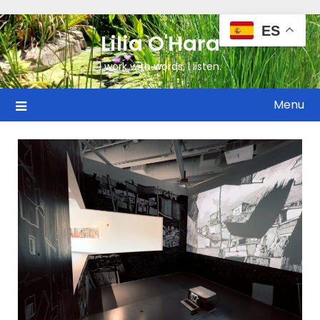
ES
Lilia O'Hara
I work with words, I listen.
Menu