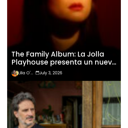
The Family Album: La Jolla
Playhouse presenta un nuevo
musical sobre identidad,
Lilia O'Hara
July 3, 2026
familia y cambio