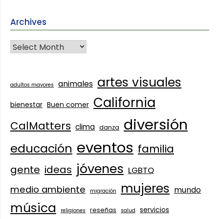
Archives
artes visuales
animales
adultos mayores
California
bienestar
Buen comer
diversión
CalMatters
clima
danza
eventos
educación
familia
jóvenes
gente
ideas
LGBTQ
mujeres
medio ambiente
mundo
migración
música
servicios
reseñas
religiones
salud