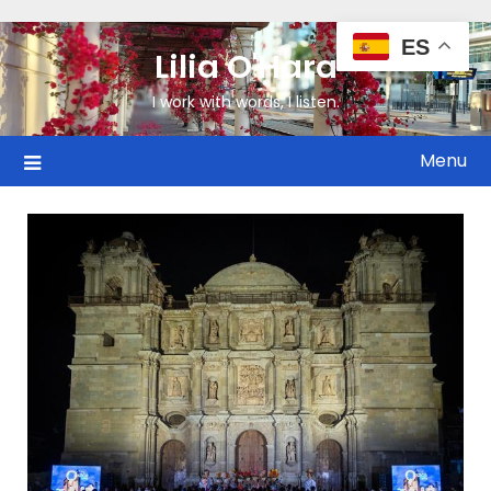
ES
Lilia O'Hara
I work with words, I listen.
Menu