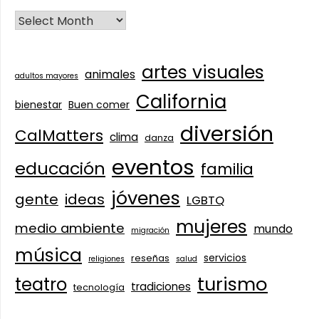
artes visuales
animales
adultos mayores
California
bienestar
Buen comer
diversión
CalMatters
clima
danza
eventos
educación
familia
jóvenes
gente
ideas
LGBTQ
mujeres
medio ambiente
mundo
migración
música
servicios
reseñas
religiones
salud
turismo
teatro
tradiciones
tecnología