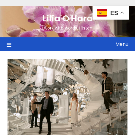
ES
Lilia O'Hara
I work with words, I listen.
Menu