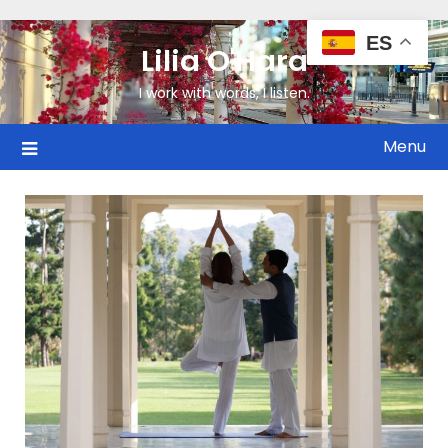
ES
Lilia O'Hara
I work with words, I listen.
Menu