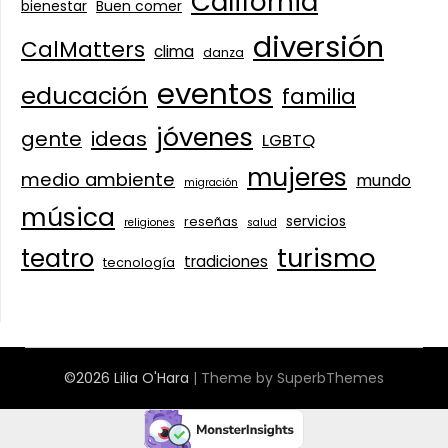
California
bienestar
Buen comer
diversión
CalMatters
clima
danza
eventos
educación
familia
jóvenes
gente
ideas
LGBTQ
mujeres
medio ambiente
mundo
migración
música
servicios
reseñas
religiones
salud
turismo
teatro
tradiciones
tecnología
©2026 Lilia O'Hara
| Theme by
SuperbThemes